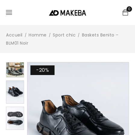
0
Accueil
Homme
Sport chic
Baskets Benito –
/
/
/
BLM01 Noir
-20%