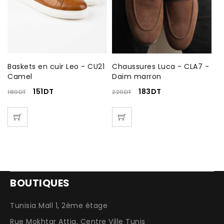
Baskets en cuir Leo - CU21
Chaussures Luca - CLA7 -
Ch
Camel
Daim marron
LF
151
DT
183
DT
189
DT
229
DT
2
BOUTIQUES
Tunisia Mall 1, 2ème étage
Rue Mokhtar Attia, Centre Ville Tunis