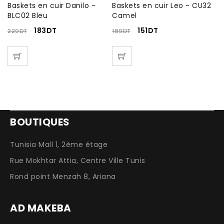
Baskets en cuir Danilo -
Baskets en cuir Leo - CU32
C
BLC02 Bleu
Camel
C
183
DT
151
DT
229
DT
189
DT
2
BOUTIQUES
Tunisia Mall 1, 2ème étage
Rue Mokhtar Attia, Centre Ville Tunis
Rond point Menzah 8, Ariana
AD MAKEBA