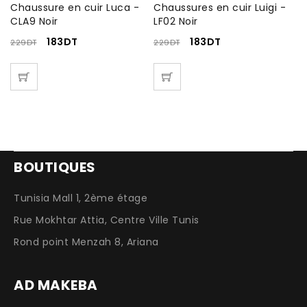
Chaussure en cuir Luca -
Chaussures en cuir Luigi -
Ba
CLA9 Noir
LF02 Noir
B
183
DT
183
DT
229
DT
229
DT
2
BOUTIQUES
Tunisia Mall 1, 2ème étage
Rue Mokhtar Attia, Centre Ville Tunis
Rond point Menzah 8, Ariana
AD MAKEBA