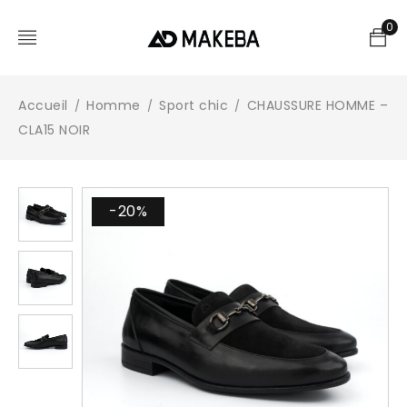
0
Accueil
Homme
Sport chic
CHAUSSURE HOMME –
/
/
/
CLA15 NOIR
-20%