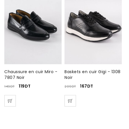
Chaussure en cuir Miro -
Baskets en cuir Gigi - 1308
C
7807 Noir
Noir
CL
119
DT
167
DT
149
DT
209
DT
2