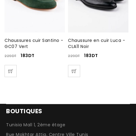
8
Chaussures cuir Santino -
Chaussure en cuir Luca -
B
GC07 Vert
CLA11 Noir
C
183
DT
183
DT
229
DT
229
DT
18
BOUTIQUES
Tunisia Mall 1, 2ème étage
Rue Mokhtar Attia, Centre Ville Tunis