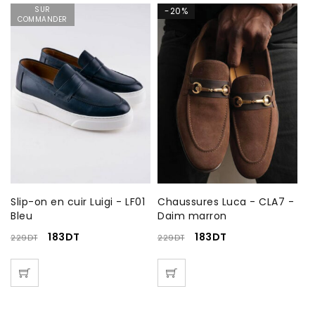
SUR
-20%
COMMANDER
2
Slip-on en cuir Luigi - LF01
Chaussures Luca - CLA7 -
B
Bleu
Daim marron
19
183
DT
183
DT
229
DT
229
DT