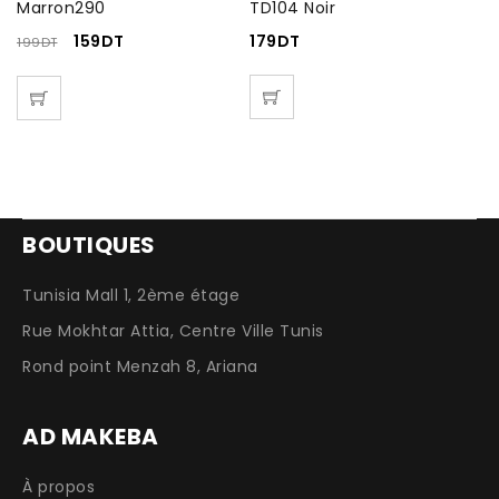
Marron290
TD104 Noir
19
159
DT
179
DT
199
DT
BOUTIQUES
Tunisia Mall 1, 2ème étage
Rue Mokhtar Attia, Centre Ville Tunis
Rond point Menzah 8, Ariana
AD MAKEBA
À propos