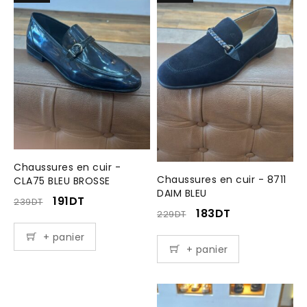
Chaussures en cuir -
Chaussures en cuir - 8711
CLA75 BLEU BROSSE
DAIM BLEU
191
DT
239
DT
183
DT
229
DT
+ panier
+ panier