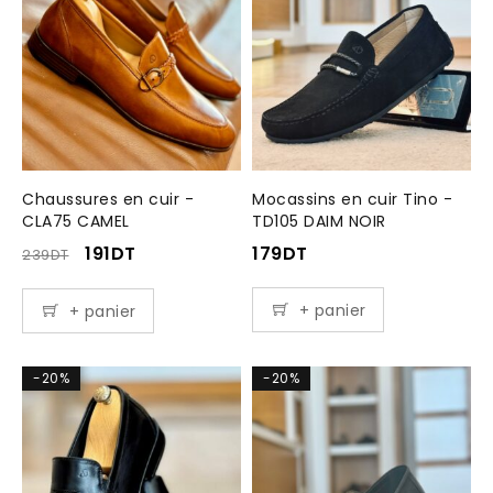
Chaussures en cuir -
Mocassins en cuir Tino -
CLA75 CAMEL
TD105 DAIM NOIR
191
DT
179
DT
239
DT
+ panier
+ panier
-20%
-20%