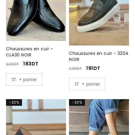
Chaussures en cuir -
Chaussures en cuir - 3204
CLA30 NOIR
NOIR
183
DT
229
DT
191
DT
239
DT
+ panier
+ panier
-20%
-20%