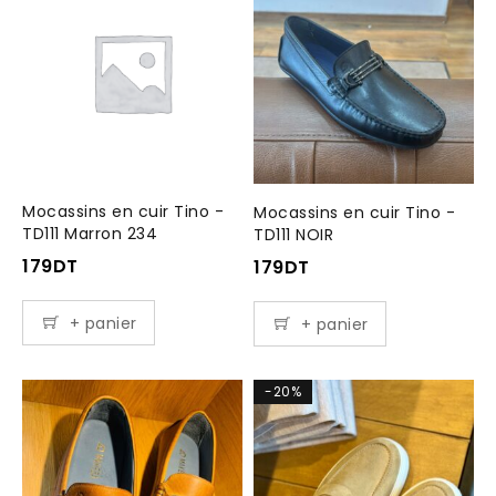
Mocassins en cuir Tino -
Mocassins en cuir Tino -
TD111 Marron 234
TD111 NOIR
179
DT
179
DT
+ panier
+ panier
-20%