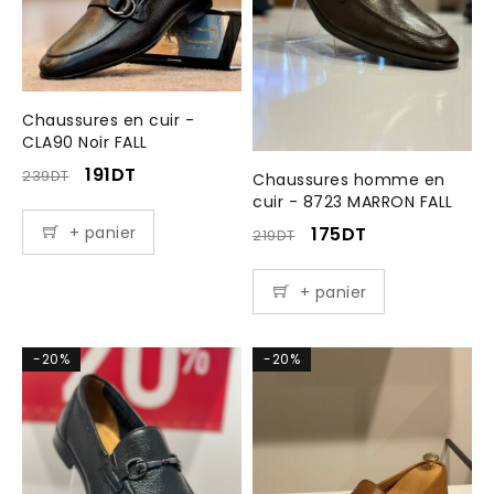
Chaussures en cuir -
CLA90 Noir FALL
191
DT
239
DT
Chaussures homme en
cuir - 8723 MARRON FALL
175
DT
+ panier
219
DT
+ panier
-20%
-20%