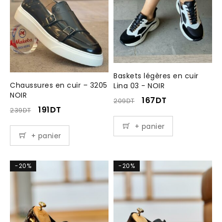
Baskets légères en cuir
Chaussures en cuir – 3205
Lina 03 - NOIR
NOIR
167
DT
209
DT
191
DT
239
DT
+ panier
+ panier
-20%
-20%