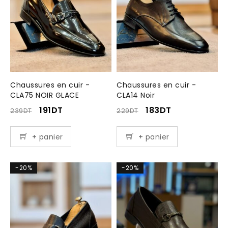
Chaussures en cuir -
Chaussures en cuir -
CLA75 NOIR GLACE
CLA14 Noir
191
DT
183
DT
239
DT
229
DT
+ panier
+ panier
-20%
-20%