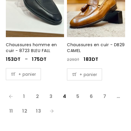
Chaussures homme en
Chaussures en cuir - DB29
cuir - 8723 BLEU FALL
CAMEL
153
DT
–
175
DT
183
DT
229
DT
+ panier
+ panier
1
2
3
4
5
6
7
…
11
12
13