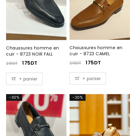
Chaussures homme en
Chaussures homme en
cuir - 8723 CAMEL
cuir - 8723 NOIR FALL
175
DT
175
DT
219
DT
219
DT
+ panier
+ panier
-30%
-20%