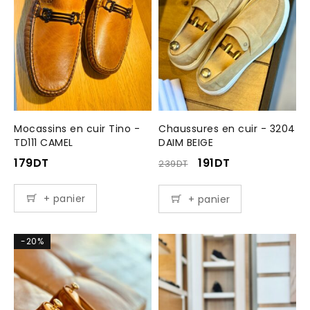
Mocassins en cuir Tino -
Chaussures en cuir - 3204
TD111 CAMEL
DAIM BEIGE
179
DT
191
DT
239
DT
+ panier
+ panier
-20%