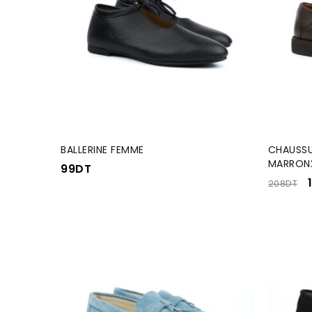
BALLERINE FEMME
CHAUSSU
MARRON
99
DT
208
DT