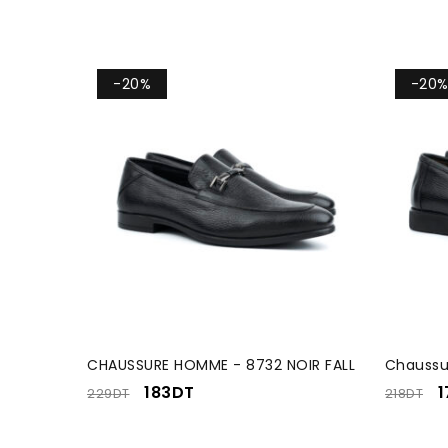
-20%
-20
CHAUSSURE HOMME - 8732 NOIR FALL
Chaussur
183
DT
1
229
DT
218
DT