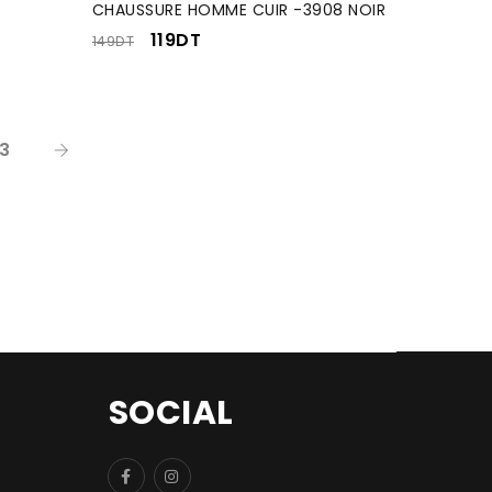
CHAUSSURE HOMME CUIR -3908 NOIR
119
DT
149
DT
13
SOCIAL