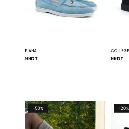
PIANA
COLLEGE
99
DT
99
DT
-50%
-20