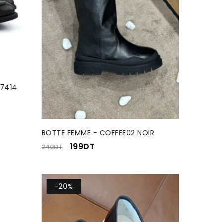
-7414
BOTTE FEMME - COFFEE02 NOIR
199
DT
249
DT
-20%