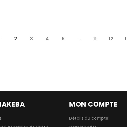
1
2
3
4
5
…
11
12
MAKEBA
MON COMPTE
s
Détails du compte