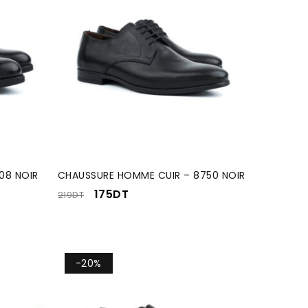
08 NOIR
CHAUSSURE HOMME CUIR – 8750 NOIR
175
DT
219
DT
-20%