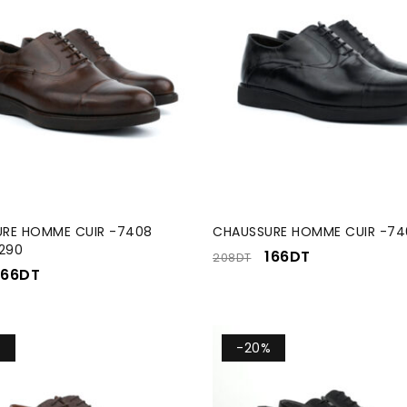
RE HOMME CUIR -7408
CHAUSSURE HOMME CUIR -74
290
166
DT
208
DT
166
DT
%
-20%