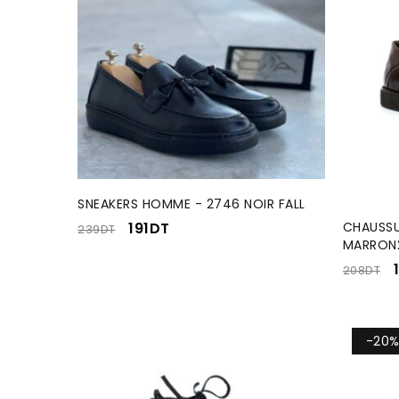
SNEAKERS HOMME - 2746 NOIR FALL
CHAUSSU
191
DT
239
DT
MARRON
208
DT
-20