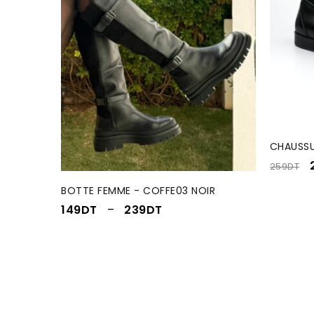
CHAUSSU
259
DT
BOTTE FEMME - COFFE03 NOIR
149
DT
–
239
DT