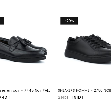
%
-20%
es en cuir - 7445 Noir FALL
SNEAKERS HOMME - 2750 NOI
74
DT
191
DT
239
DT