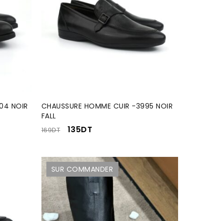
04 NOIR
CHAUSSURE HOMME CUIR -3995 NOIR
FALL
135
DT
169
DT
SUR COMMANDER