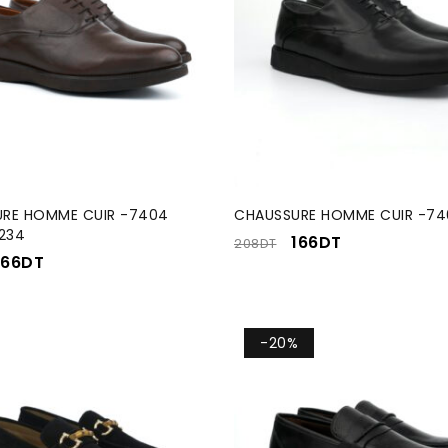
RE HOMME CUIR -7404
CHAUSSURE HOMME CUIR -74
234
166
DT
208
DT
166
DT
-20%