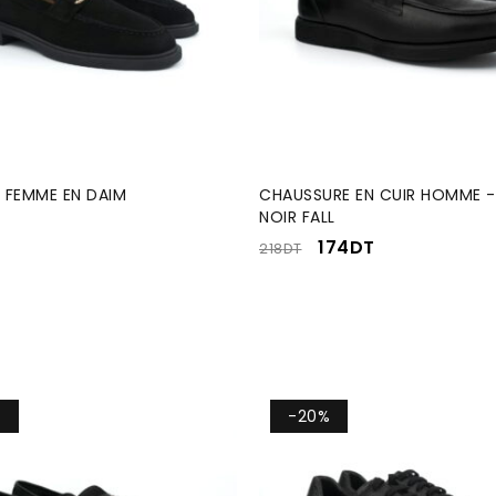
 FEMME EN DAIM
CHAUSSURE EN CUIR HOMME 
NOIR FALL
174
DT
218
DT
%
-20%