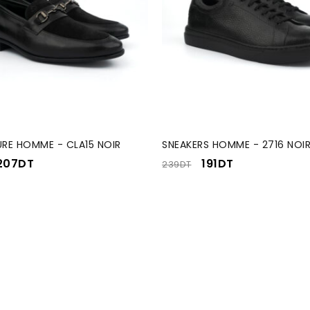
RE HOMME - CLA15 NOIR
SNEAKERS HOMME - 2716 NOIR
207
DT
191
DT
239
DT