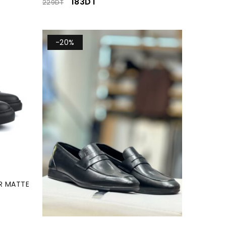
183
DT
229
DT
-20%
R MATTE