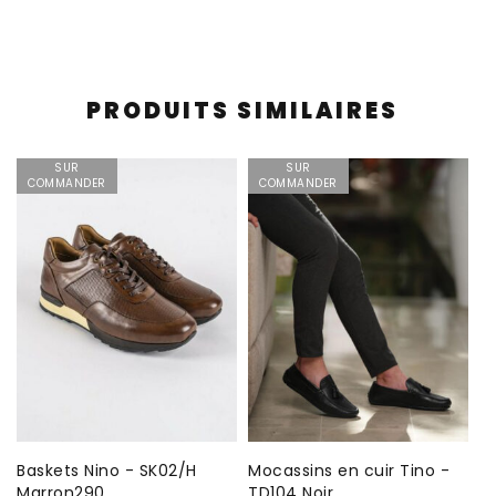
PRODUITS SIMILAIRES
SUR
SUR
COMMANDER
COMMANDER
o
Baskets Nino - SK02/H
Mocassins en cuir Tino -
Sl
Marron290
TD104 Noir
C