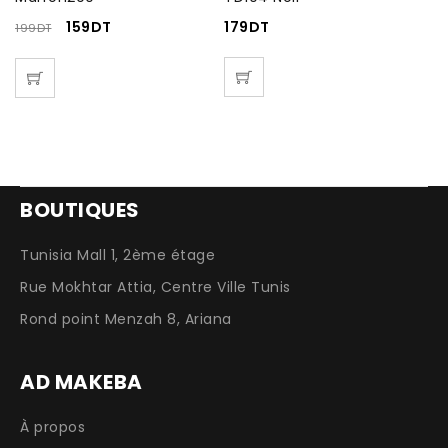
159
DT
179
DT
199
DT
18
BOUTIQUES
Tunisia Mall 1, 2ème étage
Rue Mokhtar Attia, Centre Ville Tunis
Rond point Menzah 8, Ariana
AD MAKEBA
À propos